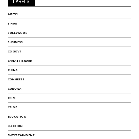
LABELS
AIRTEL
BIHAR
BOLLYWOOD
BUSINESS
CG GOVT
CHHATTISGARH
CHINA
CONGRESS
CORONA
CRIM
CRIME
EDUCATION
ELECTION
ENTERTAINMENT