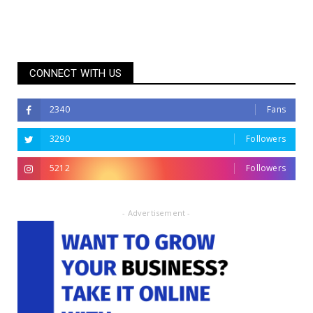
CONNECT WITH US
2340
Fans
3290
Followers
5212
Followers
- Advertisement -