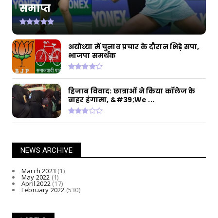
समाप्त
FEATURED
Biden wants that कि India, Rus की ओर से छेड़े
गए युद्ध का वि...
April 11, 2022
अयोध्या में चुनाव प्रचार के दौरान भिड़े सपा,
भाजपा समर्थक
हिजाब विवाद: छात्राओं ने किया कॉलेज के
बाहर हंगामा, &#39;We ...
NEWS ARCHIVE
March 2023
(1)
May 2022
(1)
April 2022
(17)
February 2022
(530)