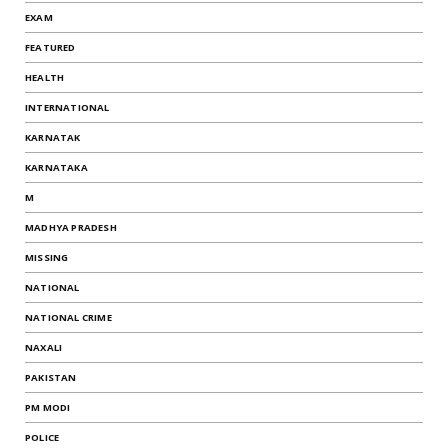
EXAM
FEATURED
HEALTH
INTERNATIONAL
KARNATAK
KARNATAKA
M
MADHYA PRADESH
MISSING
NATIONAL
NATIONAL CRIME
NAXALI
PAKISTAN
PM MODI
POLICE