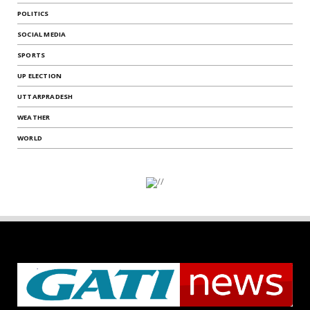
POLITICS
SOCIAL MEDIA
SPORTS
UP ELECTION
UTTARPRADESH
WEATHER
WORLD