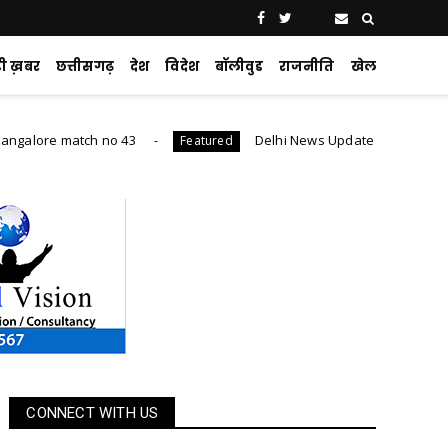
ड़ी ख़बर
छत्तीसगढ़
देश
विदेश
बॉलीवुड
राजनीति
खेल
atch no 43
Delhi News Update : 24 घंटे में 1,600 से ज्याद
Featured
CONNECT WITH US