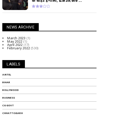
के बाहर हंगामा, &#39;We ...
NEWS ARCHIVE
March 2023
(1)
May 2022
(1)
April 2022
(17)
February 2022
(530)
LABELS
AIRTEL
BIHAR
BOLLYWOOD
BUSINESS
CG GOVT
CHHATTISGARH