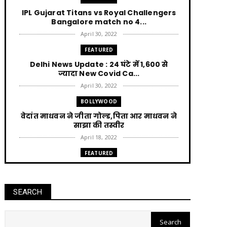
IPL Gujarat Titans vs Royal Challengers
Bangalore match no 4...
April 30, 2022
FEATURED
Delhi News Update : 24 घंटे में 1,600 से
ज्यादा New Covid Ca...
April 30, 2022
BOLLYWOOD
वेदांत माधवन ने जीता गोल्ड,पिता आर माधवन ने
साझा की तस्वीर
April 18, 2022
FEATURED
Punjab News : AAP की सत्ता आने पर हर घर को
300 unit बिजली म...
April 12, 2022
SEARCH
FEATURED
Jharkhand News Trikut पहाड़ में Ropeway