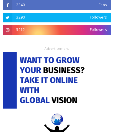
2340
Fans
3290
Followers
5212
Followers
- Advertisement -