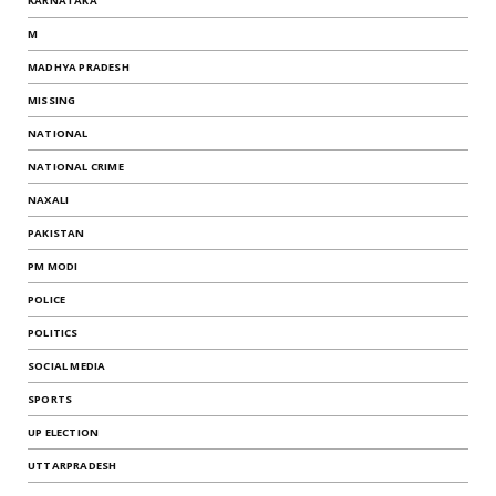
KARNATAKA
M
MADHYA PRADESH
MISSING
NATIONAL
NATIONAL CRIME
NAXALI
PAKISTAN
PM MODI
POLICE
POLITICS
SOCIAL MEDIA
SPORTS
UP ELECTION
UTTARPRADESH