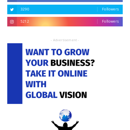
3290
Followers
5212
Followers
- Advertisement -