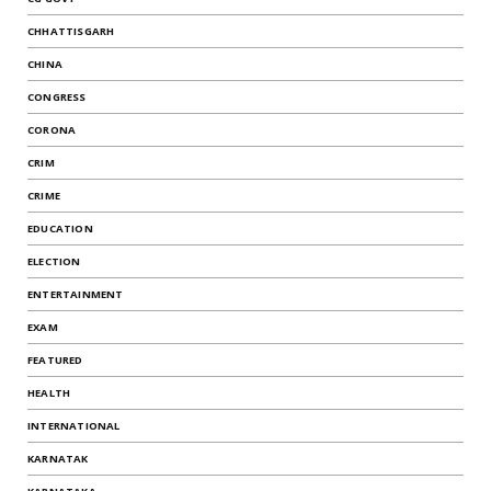
CHHATTISGARH
CHINA
CONGRESS
CORONA
CRIM
CRIME
EDUCATION
ELECTION
ENTERTAINMENT
EXAM
FEATURED
HEALTH
INTERNATIONAL
KARNATAK