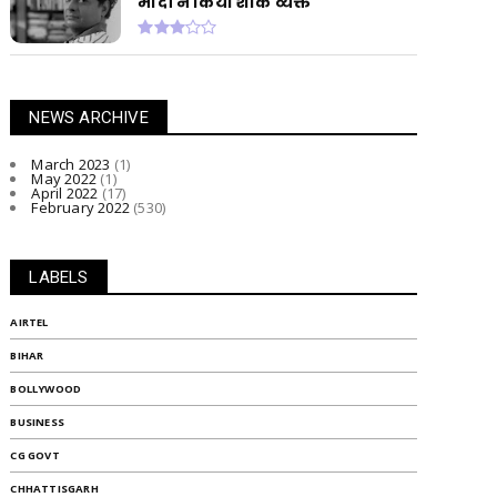
मोदी ने किया शोक व्यक्त
NEWS ARCHIVE
March 2023
(1)
May 2022
(1)
April 2022
(17)
February 2022
(530)
LABELS
AIRTEL
BIHAR
BOLLYWOOD
BUSINESS
CG GOVT
CHHATTISGARH