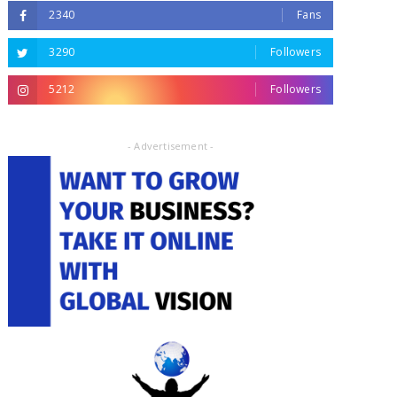
2340
Fans
3290
Followers
5212
Followers
- Advertisement -