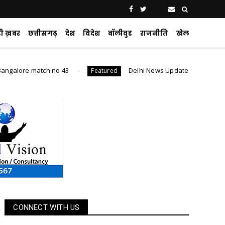
ड़ी ख़बर
छत्तीसगढ़
देश
विदेश
बॉलीवुड
राजनीति
खेल
match no 43
Delhi News Update : 24 घंटे में 1,600 से ज्याद
Featured
CONNECT WITH US