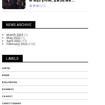
के बाहर हंगामा, &#39;We ...
NEWS ARCHIVE
March 2023
(1)
May 2022
(1)
April 2022
(17)
February 2022
(530)
LABELS
AIRTEL
BIHAR
BOLLYWOOD
BUSINESS
CG GOVT
CHHATTISGARH