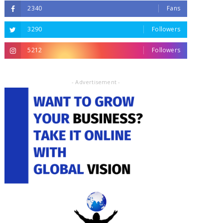
2340
Fans
3290
Followers
5212
Followers
- Advertisement -