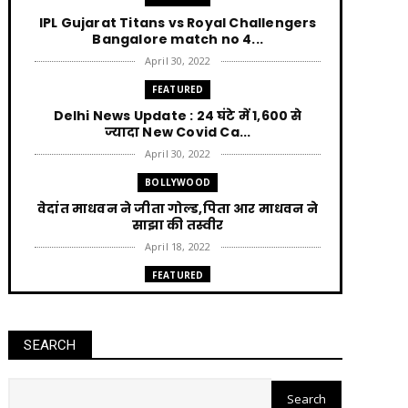
IPL Gujarat Titans vs Royal Challengers
Bangalore match no 4...
April 30, 2022
FEATURED
Delhi News Update : 24 घंटे में 1,600 से
ज्यादा New Covid Ca...
April 30, 2022
BOLLYWOOD
वेदांत माधवन ने जीता गोल्ड,पिता आर माधवन ने
साझा की तस्वीर
April 18, 2022
FEATURED
Punjab News : AAP की सत्ता आने पर हर घर को
300 unit बिजली म...
April 12, 2022
SEARCH
FEATURED
Jharkhand News Trikut पहाड़ में Ropeway