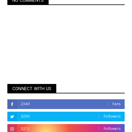
NO COMMENTS
CONNECT WITH US
2340
Fans
3290
Followers
5212
Followers