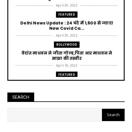
April 30, 2022
FEATURED
Delhi News Update : 24 घंटे में 1,600 से ज्यादा
New Covid Ca...
April 30, 2022
BOLLYWOOD
वेदांत माधवन ने जीता गोल्ड,पिता आर माधवन ने
साझा की तस्वीर
April 18, 2022
FEATURED
Punjab News : AAP की सत्ता आने पर हर घर को 300
unit बिजली म...
April 12, 2022
SEARCH
FEATURED
Jharkhand News Trikut पहाड़ में Ropeway पर
15 लोग फंस, 2 की ...
April 12, 2022