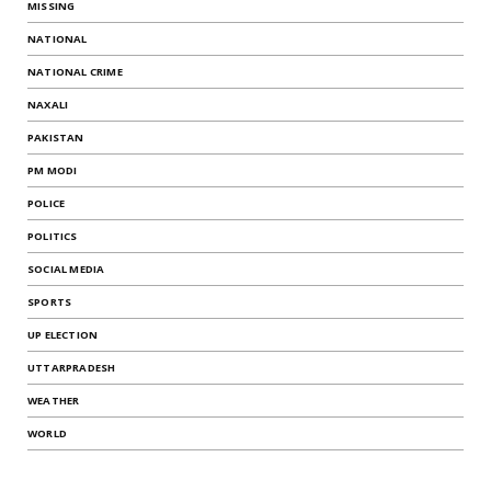
MISSING
NATIONAL
NATIONAL CRIME
NAXALI
PAKISTAN
PM MODI
POLICE
POLITICS
SOCIAL MEDIA
SPORTS
UP ELECTION
UTTARPRADESH
WEATHER
WORLD