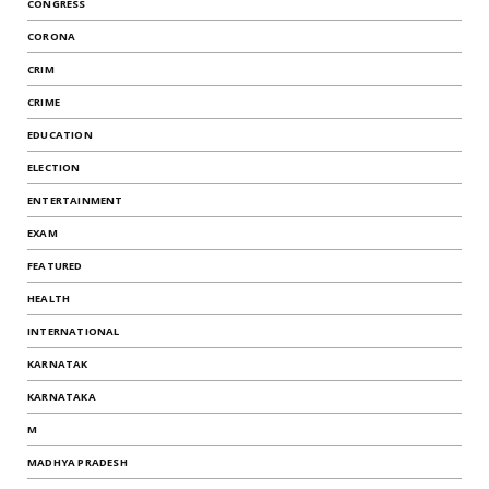
CONGRESS
CORONA
CRIM
CRIME
EDUCATION
ELECTION
ENTERTAINMENT
EXAM
FEATURED
HEALTH
INTERNATIONAL
KARNATAK
KARNATAKA
M
MADHYA PRADESH