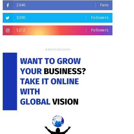
2340
Fans
3290
Followers
5212
Followers
- Advertisement -