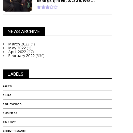
के बाहर हंगामा, &#39;We ...
NEWS ARCHIVE
March 2023
(1)
May 2022
(1)
April 2022
(17)
February 2022
(530)
LABELS
AIRTEL
BIHAR
BOLLYWOOD
BUSINESS
CG GOVT
CHHATTISGARH