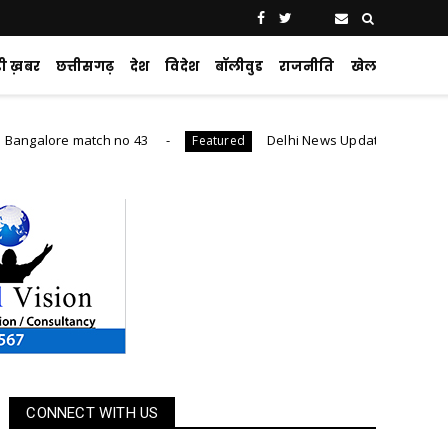
ड़ी ख़बर
छत्तीसगढ़
देश
विदेश
बॉलीवुड
राजनीति
खेल
 match no 43
Delhi News Update : 24 घंटे में 1,600 से ज्य
Featured
CONNECT WITH US