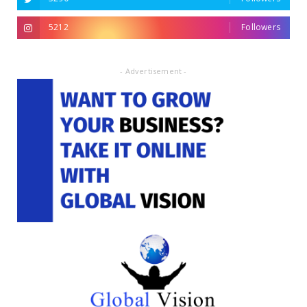
5212
Followers
- Advertisement -