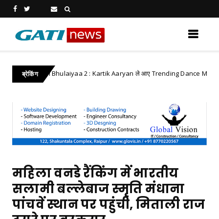
Bhool Bhulaiyaa 2 : Kartik Aaryan ले आए Trending Dance Move
d
ब्रेकिंग
महिला वनडे रैंकिंग में भारतीय
सलामी बल्लेबाज स्मृति मंधाना
पांचवें स्थान पर पहुंची, मिताली राज