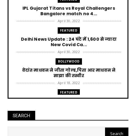
IPL Gujarat Titans vs Royal Challengers
Bangalore match no 4...
April 30, 2022
FEATURED
Delhi News Update : 24 घंटे में 1,600 से ज्यादा
New Covid Ca...
April 30, 2022
BOLLYWOOD
वेदांत माधवन ने जीता गोल्ड,पिता आर माधवन ने
साझा की तस्वीर
April 18, 2022
FEATURED
Punjab News : AAP की सत्ता आने पर हर घर को 300
unit बिजली म...
April 12, 2022
SEARCH
FEATURED
Jharkhand News Trikut पहाड़ में Ropeway पर