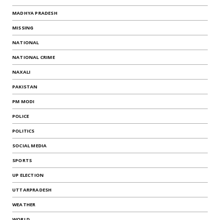
MADHYA PRADESH
MISSING
NATIONAL
NATIONAL CRIME
NAXALI
PAKISTAN
PM MODI
POLICE
POLITICS
SOCIAL MEDIA
SPORTS
UP ELECTION
UTTARPRADESH
WEATHER
WORLD