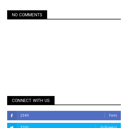
NO COMMENTS
CONNECT WITH US
2340
Fans
3290
Followers