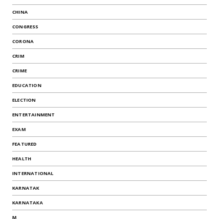
CHINA
CONGRESS
CORONA
CRIM
CRIME
EDUCATION
ELECTION
ENTERTAINMENT
EXAM
FEATURED
HEALTH
INTERNATIONAL
KARNATAK
KARNATAKA
M