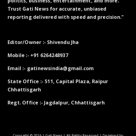
politics, business, entertainment, and more.
Trust Gati News for accurate, unbiased
reporting delivered with speed and precision."
Editor/Owner :- Shivendu Jha
Mobile :- +91 6264248937
Email :- gatinewsindia@gmail.com
State Office :- 511, Capital Plaza, Raipur
Chhattisgarh
Regt. Office :- Jagdalpur, Chhattisgarh
Copyright ©
2026 | Gati News | All Rights Reserved | Designed by