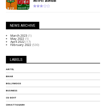
भाजपा समर्थक
NEWS ARCHIVE
March 2023
(1)
May 2022
(1)
April 2022
(17)
February 2022
(530)
LABELS
AIRTEL
BIHAR
BOLLYWOOD
BUSINESS
CG GOVT
CHHATTISGARH