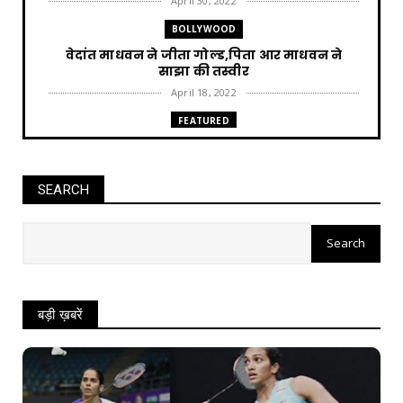
April 30, 2022
BOLLYWOOD
वेदांत माधवन ने जीता गोल्ड,पिता आर माधवन ने
साझा की तस्वीर
April 18, 2022
FEATURED
Punjab News : AAP की सत्ता आने पर हर घर को 300
unit बिजली म...
April 12, 2022
SEARCH
FEATURED
Jharkhand News Trikut पहाड़ में Ropeway पर
15 लोग फंस, 2 की ...
April 12, 2022
CHHATTISGARH
बड़ी ख़बरें
Chattisgarh News : Trains के रद्द किए जाने पर
रेलवे ने दी स...
April 11, 2022
FEATURED