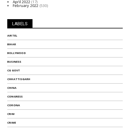
April 2022
(17)
February 2022
(530)
LABELS
AIRTEL
BIHAR
BOLLYWOOD
BUSINESS
CG GOVT
CHHATTISGARH
CHINA
CONGRESS
CORONA
CRIM
CRIME