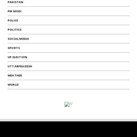
PAKISTAN
PM MODI
POLICE
POLITICS
SOCIAL MEDIA
SPORTS
UP ELECTION
UTTARPRADESH
WEATHER
WORLD