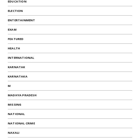
EDUCATION
ELECTION
ENTERTAINMENT
EXAM
FEATURED
HEALTH
INTERNATIONAL
KARNATAK
KARNATAKA
M
MADHYA PRADESH
MISSING
NATIONAL
NATIONAL CRIME
NAXALI