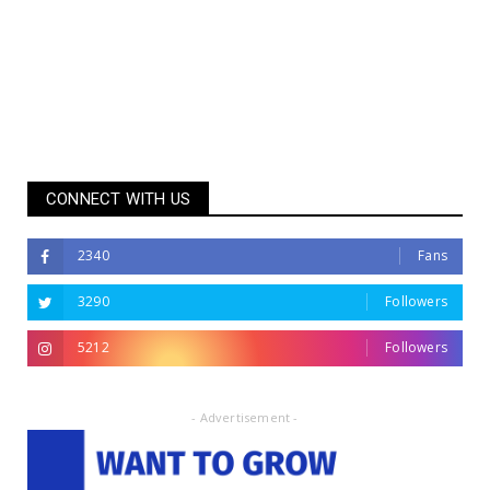
CONNECT WITH US
2340
Fans
3290
Followers
5212
Followers
- Advertisement -