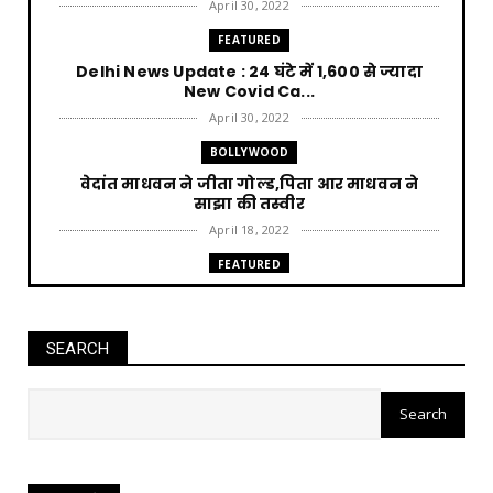
April 30, 2022
FEATURED
Delhi News Update : 24 घंटे में 1,600 से ज्यादा
New Covid Ca...
April 30, 2022
BOLLYWOOD
वेदांत माधवन ने जीता गोल्ड,पिता आर माधवन ने
साझा की तस्वीर
April 18, 2022
FEATURED
Punjab News : AAP की सत्ता आने पर हर घर को 300
unit बिजली म...
April 12, 2022
SEARCH
FEATURED
Jharkhand News Trikut पहाड़ में Ropeway पर
15 लोग फंस, 2 की ...
April 12, 2022
CHHATTISGARH