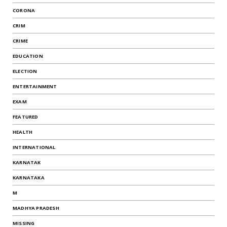
CORONA
CRIM
CRIME
EDUCATION
ELECTION
ENTERTAINMENT
EXAM
FEATURED
HEALTH
INTERNATIONAL
KARNATAK
KARNATAKA
M
MADHYA PRADESH
MISSING