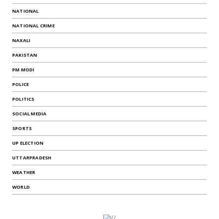
NATIONAL
NATIONAL CRIME
NAXALI
PAKISTAN
PM MODI
POLICE
POLITICS
SOCIAL MEDIA
SPORTS
UP ELECTION
UTTARPRADESH
WEATHER
WORLD