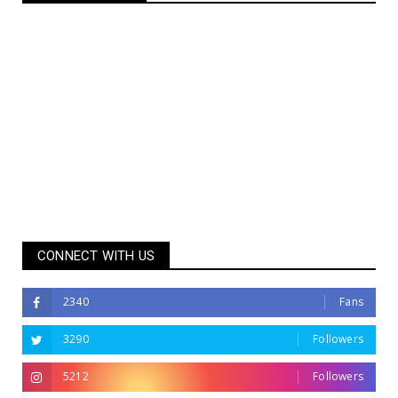
CONNECT WITH US
2340
Fans
3290
Followers
5212
Followers